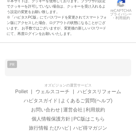
※本サイトは、クッキーを使用しております。ブラウザの設定
でクッキーを許可していない場合は、クッキーを受け入れるよ
reCAPTCHA
う設定の変更をお願い致します。
プライバシー
※「ハピタスPC版」にてパスワードを変更されてスマートフォ
・利用規約
ン版にアクセスした場合、ログアウトの状態になることがござ
います。 お手数ではございますが、変更後の新しいパスワード
にて、再度ログインをお願いいたします。
PR
オズビジョンの運営サービス
Pollet
|
ウェルスコーチ
|
ハピタスリフォーム
ハピタスガイド
|
よくあるご質問(ヘルプ)
お問い合わせ
|
運営会社
|
利用規約
個人情報保護方針
|
PC版はこちら
旅行情報 たびハピ
|
ハピ得マガジン