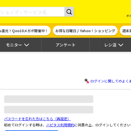
現金やギフト券に交換できるポイントサイト | ハピタス
ポ
%還元！Qoo10メガポ開催中！
お得な日曜日♪Yahoo！ショッピング
週末
モニター
アンケート
レシ活
ログインに関してのよく
パスワードを忘れた方はこちら（再設定）
初めてログインする時は、
ハピタス利用規約
に同意の上、ログインしてください