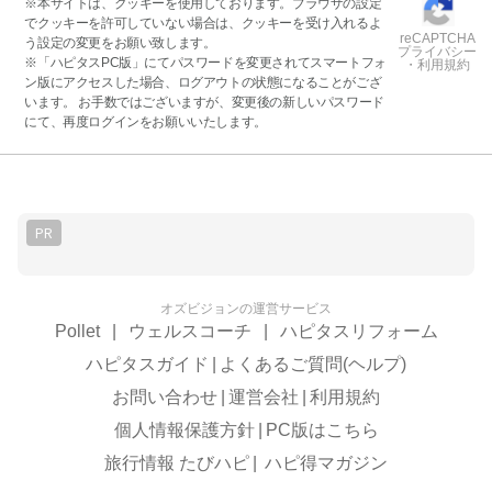
※本サイトは、クッキーを使用しております。ブラウザの設定
でクッキーを許可していない場合は、クッキーを受け入れるよ
reCAPTCHA
う設定の変更をお願い致します。
プライバシー
※「ハピタスPC版」にてパスワードを変更されてスマートフォ
・利用規約
ン版にアクセスした場合、ログアウトの状態になることがござ
います。 お手数ではございますが、変更後の新しいパスワード
にて、再度ログインをお願いいたします。
PR
オズビジョンの運営サービス
Pollet
|
ウェルスコーチ
|
ハピタスリフォーム
ハピタスガイド
|
よくあるご質問(ヘルプ)
お問い合わせ
|
運営会社
|
利用規約
個人情報保護方針
|
PC版はこちら
旅行情報 たびハピ
|
ハピ得マガジン