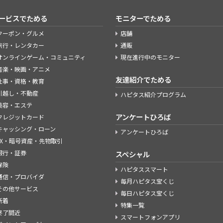
ービスでためる
モニターでためる
クーポン・グルメ
店舗
旅行・レンタカー
通販
オンラインゲーム・コミュニティ
現在進行中のモニター
音楽・映画・アニメ
友達紹介でためる
仕事・資格・教育
引越し・不動産
ハピタス紹介プログラム
美容・エステ
アンケートひろば
クレジットカード
キャッシング・ローン
アンケートひろば
FX・暗号資産・先物取引
銀行・証券
スペシャル
保険
ハピタススマート
通信・プロバイダ
毎月ハピタス宝くじ
その他サービス
毎日ハピタス宝くじ
新着
特集一覧
終了間近
スマートフォンアプリ