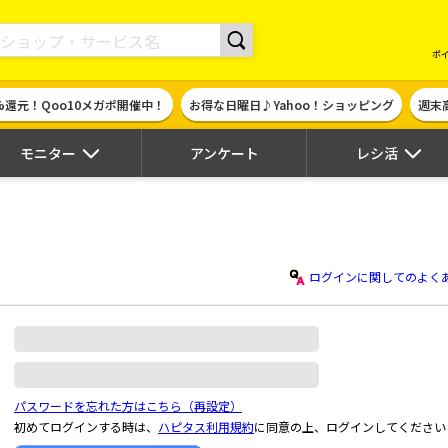
現金やギフト券に交換できるポイントサイト | ハピタス
ポ
%還元！Qoo10メガポ開催中！
お得な日曜日♪Yahoo！ショッピング
週末
モニター
アンケート
レシ活
ログインに関してのよく
パスワードを忘れた方はこちら（再設定）
初めてログインする時は、
ハピタス利用規約
に同意の上、ログインしてください