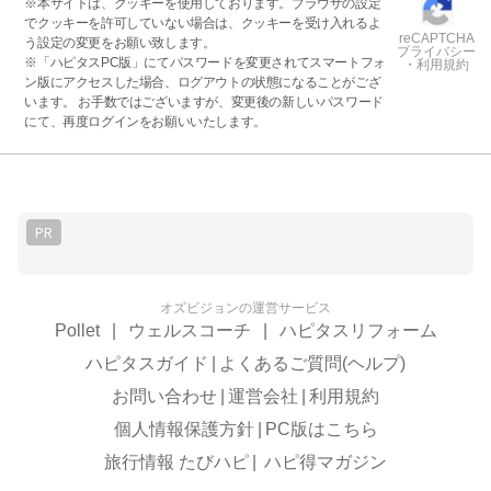
※本サイトは、クッキーを使用しております。ブラウザの設定
でクッキーを許可していない場合は、クッキーを受け入れるよ
reCAPTCHA
う設定の変更をお願い致します。
プライバシー
※「ハピタスPC版」にてパスワードを変更されてスマートフォ
・利用規約
ン版にアクセスした場合、ログアウトの状態になることがござ
います。 お手数ではございますが、変更後の新しいパスワード
にて、再度ログインをお願いいたします。
PR
オズビジョンの運営サービス
Pollet
|
ウェルスコーチ
|
ハピタスリフォーム
ハピタスガイド
|
よくあるご質問(ヘルプ)
お問い合わせ
|
運営会社
|
利用規約
個人情報保護方針
|
PC版はこちら
旅行情報 たびハピ
|
ハピ得マガジン