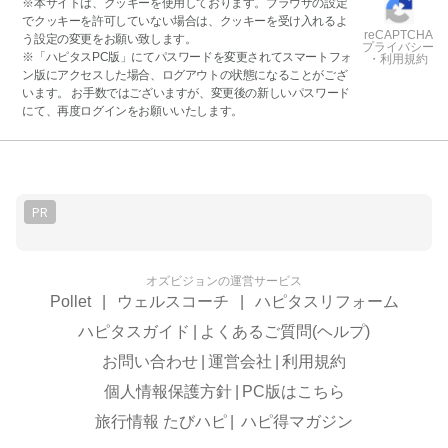
※本サイトは、クッキーを使用しております。ブラウザの設定
でクッキーを許可していない場合は、クッキーを受け入れるよ
reCAPTCHA
う設定の変更をお願い致します。
プライバシー
※「ハピタスPC版」にてパスワードを変更されてスマートフォ
・利用規約
ン版にアクセスした場合、ログアウトの状態になることがござ
います。 お手数ではございますが、変更後の新しいパスワード
にて、再度ログインをお願いいたします。
PR
オズビジョンの運営サービス
Pollet
|
ウェルスコーチ
|
ハピタスリフォーム
ハピタスガイド
|
よくあるご質問(ヘルプ)
お問い合わせ
|
運営会社
|
利用規約
個人情報保護方針
|
PC版はこちら
旅行情報 たびハピ
|
ハピ得マガジン