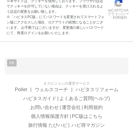
※本サイトは、クッキーを使用しております。ブラウザの設定
でクッキーを許可していない場合は、クッキーを受け入れるよ
reCAPTCHA
う設定の変更をお願い致します。
プライバシー
※「ハピタスPC版」にてパスワードを変更されてスマートフォ
・利用規約
ン版にアクセスした場合、ログアウトの状態になることがござ
います。 お手数ではございますが、変更後の新しいパスワード
にて、再度ログインをお願いいたします。
PR
オズビジョンの運営サービス
Pollet
|
ウェルスコーチ
|
ハピタスリフォーム
ハピタスガイド
|
よくあるご質問(ヘルプ)
お問い合わせ
|
運営会社
|
利用規約
個人情報保護方針
|
PC版はこちら
旅行情報 たびハピ
|
ハピ得マガジン