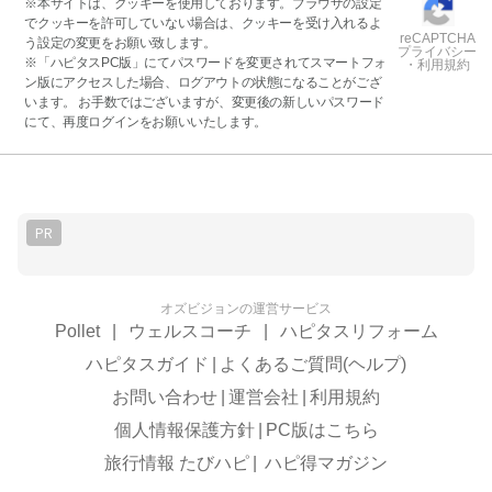
※本サイトは、クッキーを使用しております。ブラウザの設定
でクッキーを許可していない場合は、クッキーを受け入れるよ
reCAPTCHA
う設定の変更をお願い致します。
プライバシー
※「ハピタスPC版」にてパスワードを変更されてスマートフォ
・利用規約
ン版にアクセスした場合、ログアウトの状態になることがござ
います。 お手数ではございますが、変更後の新しいパスワード
にて、再度ログインをお願いいたします。
PR
オズビジョンの運営サービス
Pollet
|
ウェルスコーチ
|
ハピタスリフォーム
ハピタスガイド
|
よくあるご質問(ヘルプ)
お問い合わせ
|
運営会社
|
利用規約
個人情報保護方針
|
PC版はこちら
旅行情報 たびハピ
|
ハピ得マガジン