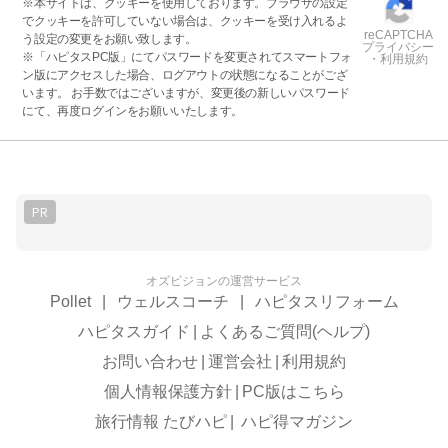
※本サイトは、クッキーを使用しております。ブラウザの設定
でクッキーを許可していない場合は、クッキーを受け入れるよ
reCAPTCHA
う設定の変更をお願い致します。
プライバシー
※「ハピタスPC版」にてパスワードを変更されてスマートフォ
・利用規約
ン版にアクセスした場合、ログアウトの状態になることがござ
います。 お手数ではございますが、変更後の新しいパスワード
にて、再度ログインをお願いいたします。
PR
オズビジョンの運営サービス
Pollet
|
ウェルスコーチ
|
ハピタスリフォーム
ハピタスガイド
|
よくあるご質問(ヘルプ)
お問い合わせ
|
運営会社
|
利用規約
個人情報保護方針
|
PC版はこちら
旅行情報 たびハピ
|
ハピ得マガジン