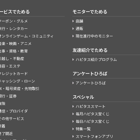
ービスでためる
モニターでためる
クーポン・グルメ
店舗
旅行・レンタカー
通販
オンラインゲーム・コミュニティ
現在進行中のモニター
音楽・映画・アニメ
友達紹介でためる
仕事・資格・教育
引越し・不動産
ハピタス紹介プログラム
美容・エステ
アンケートひろば
クレジットカード
キャッシング・ローン
アンケートひろば
FX・暗号資産・先物取引
銀行・証券
スペシャル
保険
ハピタススマート
通信・プロバイダ
毎月ハピタス宝くじ
その他サービス
毎日ハピタス宝くじ
新着
特集一覧
終了間近
スマートフォンアプリ