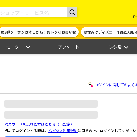
現金やギフト券に交換できるポイントサイト | ハピタス
ポ
第3弾クーポンは本日から！おトクなお買い物
夏休みはディズニー作品とABE
モニター
アンケート
レシ活
ログインに関してのよく
パスワードを忘れた方はこちら（再設定）
初めてログインする時は、
ハピタス利用規約
に同意の上、ログインしてください