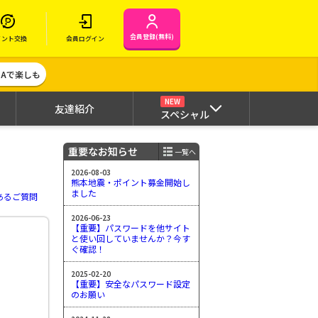
会員登録(無料)
イント交換
会員ログイン
MAで楽しも
NEW
友達紹介
スペシャル
重要なお知らせ
一覧へ
2026-08-03
熊本地震・ポイント募金開始し
ました
あるご質問
2026-06-23
【重要】パスワードを他サイト
と使い回していませんか？今す
ぐ確認！
2025-02-20
【重要】安全なパスワード設定
のお願い