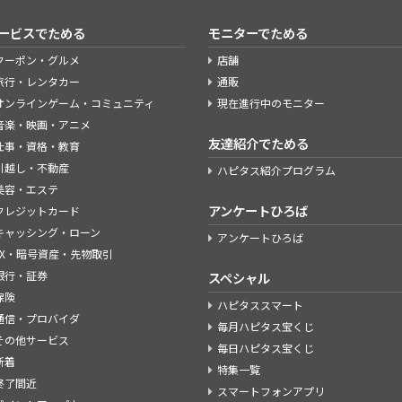
ービスでためる
モニターでためる
クーポン・グルメ
店舗
旅行・レンタカー
通販
オンラインゲーム・コミュニティ
現在進行中のモニター
音楽・映画・アニメ
友達紹介でためる
仕事・資格・教育
引越し・不動産
ハピタス紹介プログラム
美容・エステ
アンケートひろば
クレジットカード
キャッシング・ローン
アンケートひろば
FX・暗号資産・先物取引
銀行・証券
スペシャル
保険
ハピタススマート
通信・プロバイダ
毎月ハピタス宝くじ
その他サービス
毎日ハピタス宝くじ
新着
特集一覧
終了間近
スマートフォンアプリ