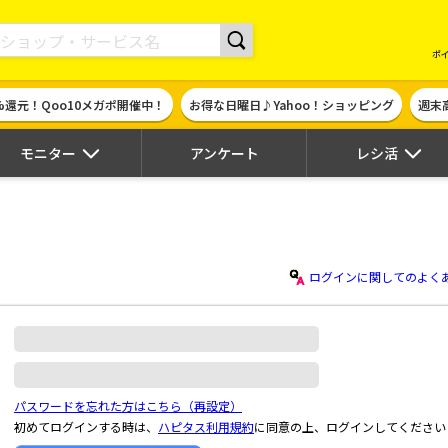
現金やギフト券に交換できるポイントサイト | ハピタス
ポ
%還元！Qoo10メガポ開催中！
お得な日曜日♪Yahoo！ショッピング
週末
モニター
アンケート
レシ活
ログインに関してのよく
パスワードを忘れた方はこちら（再設定）
初めてログインする時は、
ハピタス利用規約
に同意の上、ログインしてください