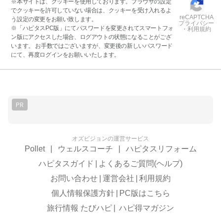
※本サイトは、クッキーを使用しております。ブラウザの設定
でクッキーを許可していない場合は、クッキーを受け入れるよ
reCAPTCHA
う設定の変更をお願い致します。
プライバシー
※「ハピタスPC版」にてパスワードを変更されてスマートフォ
・利用規約
ン版にアクセスした場合、ログアウトの状態になることがござ
います。 お手数ではございますが、変更後の新しいパスワード
にて、再度ログインをお願いいたします。
PR
オズビジョンの運営サービス
Pollet
|
ウェルスコーチ
|
ハピタスリフォーム
ハピタスガイド
|
よくあるご質問(ヘルプ)
お問い合わせ
|
運営会社
|
利用規約
個人情報保護方針
|
PC版はこちら
旅行情報 たびハピ
|
ハピ得マガジン