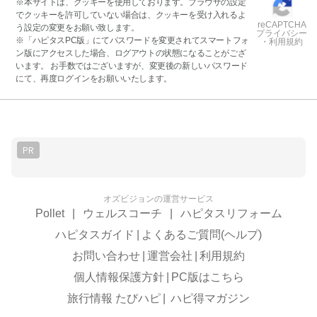
※本サイトは、クッキーを使用しております。ブラウザの設定
でクッキーを許可していない場合は、クッキーを受け入れるよ
reCAPTCHA
う設定の変更をお願い致します。
プライバシー
※「ハピタスPC版」にてパスワードを変更されてスマートフォ
・利用規約
ン版にアクセスした場合、ログアウトの状態になることがござ
います。 お手数ではございますが、変更後の新しいパスワード
にて、再度ログインをお願いいたします。
PR
オズビジョンの運営サービス
Pollet
|
ウェルスコーチ
|
ハピタスリフォーム
ハピタスガイド
|
よくあるご質問(ヘルプ)
お問い合わせ
|
運営会社
|
利用規約
個人情報保護方針
|
PC版はこちら
旅行情報 たびハピ
|
ハピ得マガジン