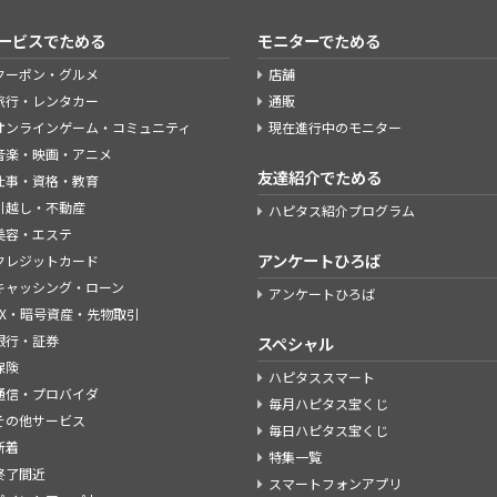
ービスでためる
モニターでためる
クーポン・グルメ
店舗
旅行・レンタカー
通販
オンラインゲーム・コミュニティ
現在進行中のモニター
音楽・映画・アニメ
友達紹介でためる
仕事・資格・教育
引越し・不動産
ハピタス紹介プログラム
美容・エステ
アンケートひろば
クレジットカード
キャッシング・ローン
アンケートひろば
FX・暗号資産・先物取引
銀行・証券
スペシャル
保険
ハピタススマート
通信・プロバイダ
毎月ハピタス宝くじ
その他サービス
毎日ハピタス宝くじ
新着
特集一覧
終了間近
スマートフォンアプリ