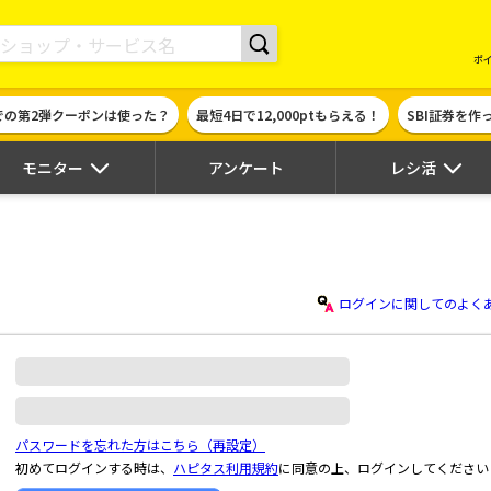
現金やギフト券に交換できるポイントサイト | ハピタス
ポ
での第2弾クーポンは使った？
最短4日で12,000ptもらえる！
SBI証券を
モニター
アンケート
レシ活
ログインに関してのよく
パスワードを忘れた方はこちら（再設定）
初めてログインする時は、
ハピタス利用規約
に同意の上、ログインしてください