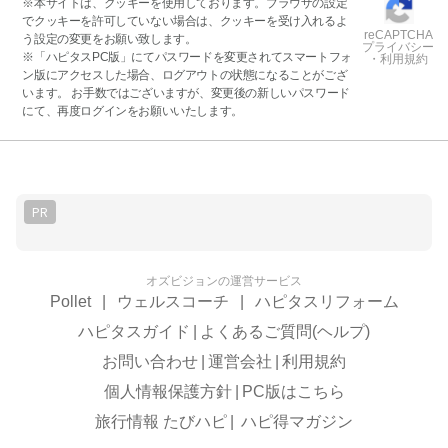
※本サイトは、クッキーを使用しております。ブラウザの設定
でクッキーを許可していない場合は、クッキーを受け入れるよ
reCAPTCHA
う設定の変更をお願い致します。
プライバシー
※「ハピタスPC版」にてパスワードを変更されてスマートフォ
・利用規約
ン版にアクセスした場合、ログアウトの状態になることがござ
います。 お手数ではございますが、変更後の新しいパスワード
にて、再度ログインをお願いいたします。
PR
オズビジョンの運営サービス
Pollet
|
ウェルスコーチ
|
ハピタスリフォーム
ハピタスガイド
|
よくあるご質問(ヘルプ)
お問い合わせ
|
運営会社
|
利用規約
個人情報保護方針
|
PC版はこちら
旅行情報 たびハピ
|
ハピ得マガジン