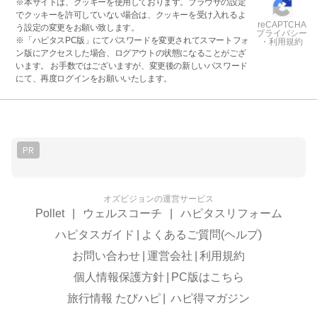
※本サイトは、クッキーを使用しております。ブラウザの設定
でクッキーを許可していない場合は、クッキーを受け入れるよ
reCAPTCHA
う設定の変更をお願い致します。
プライバシー
※「ハピタスPC版」にてパスワードを変更されてスマートフォ
・利用規約
ン版にアクセスした場合、ログアウトの状態になることがござ
います。 お手数ではございますが、変更後の新しいパスワード
にて、再度ログインをお願いいたします。
PR
オズビジョンの運営サービス
Pollet
|
ウェルスコーチ
|
ハピタスリフォーム
ハピタスガイド
|
よくあるご質問(ヘルプ)
お問い合わせ
|
運営会社
|
利用規約
個人情報保護方針
|
PC版はこちら
旅行情報 たびハピ
|
ハピ得マガジン