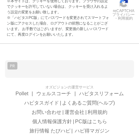
※本サイトは、クッキーを使用しております。ブラウザの設定
でクッキーを許可していない場合は、クッキーを受け入れるよ
reCAPTCHA
う設定の変更をお願い致します。
プライバシー
※「ハピタスPC版」にてパスワードを変更されてスマートフォ
・利用規約
ン版にアクセスした場合、ログアウトの状態になることがござ
います。 お手数ではございますが、変更後の新しいパスワード
にて、再度ログインをお願いいたします。
PR
オズビジョンの運営サービス
Pollet
|
ウェルスコーチ
|
ハピタスリフォーム
ハピタスガイド
|
よくあるご質問(ヘルプ)
お問い合わせ
|
運営会社
|
利用規約
個人情報保護方針
|
PC版はこちら
旅行情報 たびハピ
|
ハピ得マガジン