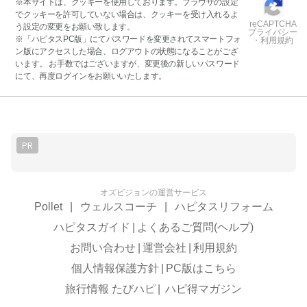
※本サイトは、クッキーを使用しております。ブラウザの設定
でクッキーを許可していない場合は、クッキーを受け入れるよ
reCAPTCHA
う設定の変更をお願い致します。
プライバシー
※「ハピタスPC版」にてパスワードを変更されてスマートフォ
・利用規約
ン版にアクセスした場合、ログアウトの状態になることがござ
います。 お手数ではございますが、変更後の新しいパスワード
にて、再度ログインをお願いいたします。
PR
オズビジョンの運営サービス
Pollet
|
ウェルスコーチ
|
ハピタスリフォーム
ハピタスガイド
|
よくあるご質問(ヘルプ)
お問い合わせ
|
運営会社
|
利用規約
個人情報保護方針
|
PC版はこちら
旅行情報 たびハピ
|
ハピ得マガジン