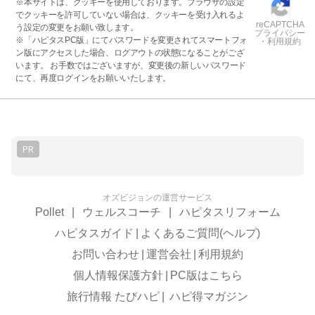
※本サイトは、クッキーを使用しております。ブラウザの設定
でクッキーを許可していない場合は、クッキーを受け入れるよ
reCAPTCHA
う設定の変更をお願い致します。
プライバシー
※「ハピタスPC版」にてパスワードを変更されてスマートフォ
・利用規約
ン版にアクセスした場合、ログアウトの状態になることがござ
います。 お手数ではございますが、変更後の新しいパスワード
にて、再度ログインをお願いいたします。
PR
オズビジョンの運営サービス
Pollet
|
ウェルスコーチ
|
ハピタスリフォーム
ハピタスガイド
|
よくあるご質問(ヘルプ)
お問い合わせ
|
運営会社
|
利用規約
個人情報保護方針
|
PC版はこちら
旅行情報 たびハピ
|
ハピ得マガジン