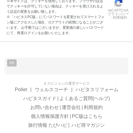
※本サイトは、クッキーを使用しております。ブラウザの設定
でクッキーを許可していない場合は、クッキーを受け入れるよ
reCAPTCHA
う設定の変更をお願い致します。
プライバシー
※「ハピタスPC版」にてパスワードを変更されてスマートフォ
・利用規約
ン版にアクセスした場合、ログアウトの状態になることがござ
います。 お手数ではございますが、変更後の新しいパスワード
にて、再度ログインをお願いいたします。
PR
オズビジョンの運営サービス
Pollet
|
ウェルスコーチ
|
ハピタスリフォーム
ハピタスガイド
|
よくあるご質問(ヘルプ)
お問い合わせ
|
運営会社
|
利用規約
個人情報保護方針
|
PC版はこちら
旅行情報 たびハピ
|
ハピ得マガジン