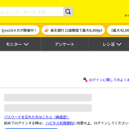
現金やギフト券に交換できるポイントサイト | ハピタス
ポ
！Qoo10メガポ開催中！
楽天銀行 口座開設で最大6,000pt
【最大42,
モニター
アンケート
レシ活
ログインに関してのよく
パスワードを忘れた方はこちら（再設定）
初めてログインする時は、
ハピタス利用規約
に同意の上、ログインしてください