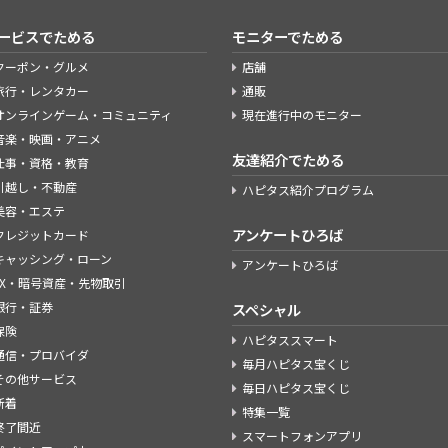
ービスでためる
モニターでためる
クーポン・グルメ
店舗
旅行・レンタカー
通販
オンラインゲーム・コミュニティ
現在進行中のモニター
音楽・映画・アニメ
友達紹介でためる
仕事・資格・教育
引越し・不動産
ハピタス紹介プログラム
美容・エステ
アンケートひろば
クレジットカード
キャッシング・ローン
アンケートひろば
FX・暗号資産・先物取引
銀行・証券
スペシャル
保険
ハピタススマート
通信・プロバイダ
毎月ハピタス宝くじ
その他サービス
毎日ハピタス宝くじ
新着
特集一覧
終了間近
スマートフォンアプリ