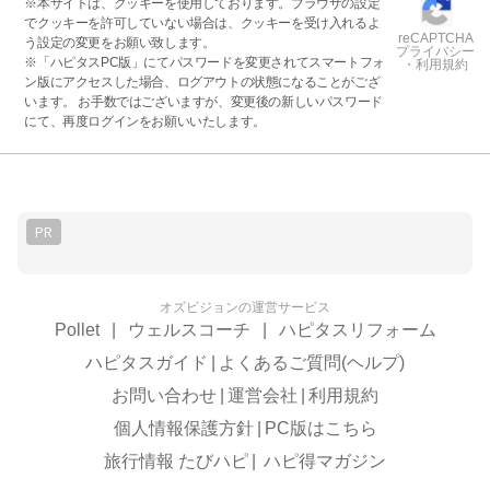
※本サイトは、クッキーを使用しております。ブラウザの設定
でクッキーを許可していない場合は、クッキーを受け入れるよ
reCAPTCHA
う設定の変更をお願い致します。
プライバシー
※「ハピタスPC版」にてパスワードを変更されてスマートフォ
・利用規約
ン版にアクセスした場合、ログアウトの状態になることがござ
います。 お手数ではございますが、変更後の新しいパスワード
にて、再度ログインをお願いいたします。
PR
オズビジョンの運営サービス
Pollet
|
ウェルスコーチ
|
ハピタスリフォーム
ハピタスガイド
|
よくあるご質問(ヘルプ)
お問い合わせ
|
運営会社
|
利用規約
個人情報保護方針
|
PC版はこちら
旅行情報 たびハピ
|
ハピ得マガジン