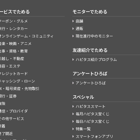
ービスでためる
モニターでためる
クーポン・グルメ
店舗
旅行・レンタカー
通販
オンラインゲーム・コミュニティ
現在進行中のモニター
音楽・映画・アニメ
友達紹介でためる
仕事・資格・教育
引越し・不動産
ハピタス紹介プログラム
美容・エステ
アンケートひろば
クレジットカード
キャッシング・ローン
アンケートひろば
FX・暗号資産・先物取引
銀行・証券
スペシャル
保険
ハピタススマート
通信・プロバイダ
毎月ハピタス宝くじ
その他サービス
毎日ハピタス宝くじ
新着
特集一覧
終了間近
スマートフォンアプリ