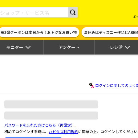
現金やギフト券に交換できるポイントサイト | ハピタス
ポ
第3弾クーポンは本日から！おトクなお買い物
夏休みはディズニー作品とABE
モニター
アンケート
レシ活
ログインに関してのよく
パスワードを忘れた方はこちら（再設定）
初めてログインする時は、
ハピタス利用規約
に同意の上、ログインしてください