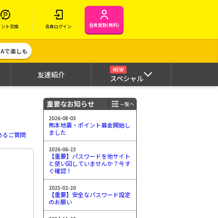
会員登録(無料)
イント交換
会員ログイン
MAで楽しも
NEW
友達紹介
スペシャル
重要なお知らせ
一覧へ
2026-08-03
熊本地震・ポイント募金開始し
ました
あるご質問
2026-06-23
【重要】パスワードを他サイト
と使い回していませんか？今す
ぐ確認！
2025-02-20
【重要】安全なパスワード設定
のお願い