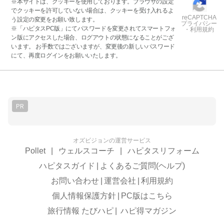
※本サイトは、クッキーを使用しております。ブラウザの設定
でクッキーを許可していない場合は、クッキーを受け入れるよ
reCAPTCHA
う設定の変更をお願い致します。
プライバシー
※「ハピタスPC版」にてパスワードを変更されてスマートフォ
・利用規約
ン版にアクセスした場合、ログアウトの状態になることがござ
います。 お手数ではございますが、変更後の新しいパスワード
にて、再度ログインをお願いいたします。
PR
オズビジョンの運営サービス
Pollet
|
ウェルスコーチ
|
ハピタスリフォーム
ハピタスガイド
|
よくあるご質問(ヘルプ)
お問い合わせ
|
運営会社
|
利用規約
個人情報保護方針
|
PC版はこちら
旅行情報 たびハピ
|
ハピ得マガジン