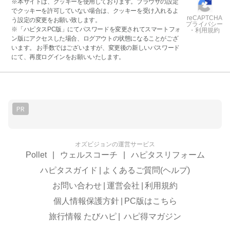
※本サイトは、クッキーを使用しております。ブラウザの設定
でクッキーを許可していない場合は、クッキーを受け入れるよ
reCAPTCHA
う設定の変更をお願い致します。
プライバシー
※「ハピタスPC版」にてパスワードを変更されてスマートフォ
・利用規約
ン版にアクセスした場合、ログアウトの状態になることがござ
います。 お手数ではございますが、変更後の新しいパスワード
にて、再度ログインをお願いいたします。
PR
オズビジョンの運営サービス
Pollet
|
ウェルスコーチ
|
ハピタスリフォーム
ハピタスガイド
|
よくあるご質問(ヘルプ)
お問い合わせ
|
運営会社
|
利用規約
個人情報保護方針
|
PC版はこちら
旅行情報 たびハピ
|
ハピ得マガジン