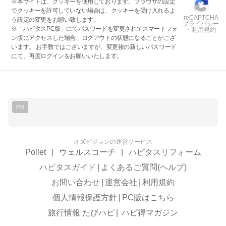
※本サイトは、クッキーを使用しております。ブラウザの設定
でクッキーを許可していない場合は、クッキーを受け入れるよ
reCAPTCHA
う設定の変更をお願い致します。
プライバシー
※「ハピタスPC版」にてパスワードを変更されてスマートフォ
・利用規約
ン版にアクセスした場合、ログアウトの状態になることがござ
います。 お手数ではございますが、変更後の新しいパスワード
にて、再度ログインをお願いいたします。
PR
オズビジョンの運営サービス
Pollet
|
ウェルスコーチ
|
ハピタスリフォーム
ハピタスガイド
|
よくあるご質問(ヘルプ)
お問い合わせ
|
運営会社
|
利用規約
個人情報保護方針
|
PC版はこちら
旅行情報 たびハピ
|
ハピ得マガジン