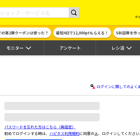
現金やギフト券に交換できるポイントサイト | ハピタス
ポ
での第2弾クーポンは使った？
最短4日で12,000ptもらえる！
SBI証券を
モニター
アンケート
レシ活
ログインに関してのよく
パスワードを忘れた方はこちら（再設定）
初めてログインする時は、
ハピタス利用規約
に同意の上、ログインしてください