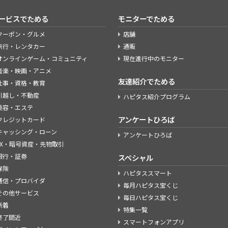
ービスでためる
モニターでためる
クーポン・グルメ
店舗
旅行・レンタカー
通販
オンラインゲーム・コミュニティ
現在進行中のモニター
音楽・映画・アニメ
友達紹介でためる
仕事・資格・教育
引越し・不動産
ハピタス紹介プログラム
美容・エステ
アンケートひろば
クレジットカード
キャッシング・ローン
アンケートひろば
FX・暗号資産・先物取引
銀行・証券
スペシャル
保険
ハピタススマート
通信・プロバイダ
毎月ハピタス宝くじ
その他サービス
毎日ハピタス宝くじ
新着
特集一覧
終了間近
スマートフォンアプリ