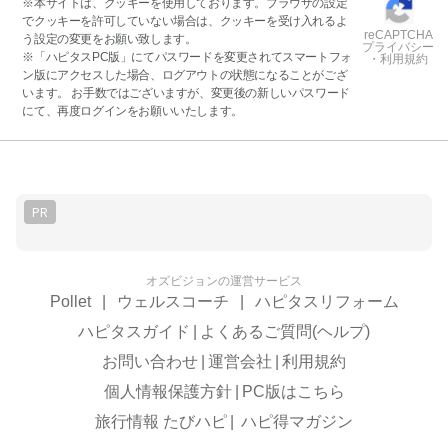
※本サイトは、クッキーを使用しております。ブラウザの設定
でクッキーを許可していない場合は、クッキーを受け入れるよ
reCAPTCHA
う設定の変更をお願い致します。
プライバシー
※「ハピタスPC版」にてパスワードを変更されてスマートフォ
・利用規約
ン版にアクセスした場合、ログアウトの状態になることがござ
います。 お手数ではございますが、変更後の新しいパスワード
にて、再度ログインをお願いいたします。
PR
オズビジョンの運営サービス
Pollet
|
ウェルスコーチ
|
ハピタスリフォーム
ハピタスガイド
|
よくあるご質問(ヘルプ)
お問い合わせ
|
運営会社
|
利用規約
個人情報保護方針
|
PC版はこちら
旅行情報 たびハピ
|
ハピ得マガジン