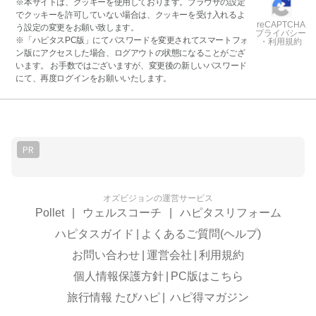
※本サイトは、クッキーを使用しております。ブラウザの設定
でクッキーを許可していない場合は、クッキーを受け入れるよ
reCAPTCHA
う設定の変更をお願い致します。
プライバシー
※「ハピタスPC版」にてパスワードを変更されてスマートフォ
・利用規約
ン版にアクセスした場合、ログアウトの状態になることがござ
います。 お手数ではございますが、変更後の新しいパスワード
にて、再度ログインをお願いいたします。
PR
オズビジョンの運営サービス
Pollet
|
ウェルスコーチ
|
ハピタスリフォーム
ハピタスガイド
|
よくあるご質問(ヘルプ)
お問い合わせ
|
運営会社
|
利用規約
個人情報保護方針
|
PC版はこちら
旅行情報 たびハピ
|
ハピ得マガジン