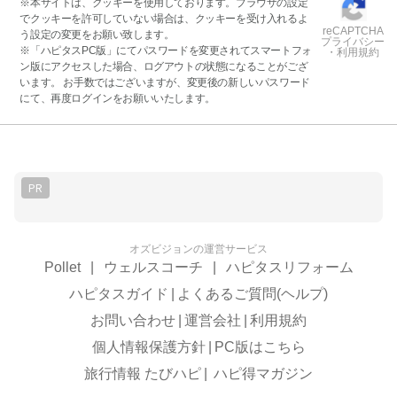
※本サイトは、クッキーを使用しております。ブラウザの設定
でクッキーを許可していない場合は、クッキーを受け入れるよ
reCAPTCHA
う設定の変更をお願い致します。
プライバシー
※「ハピタスPC版」にてパスワードを変更されてスマートフォ
・利用規約
ン版にアクセスした場合、ログアウトの状態になることがござ
います。 お手数ではございますが、変更後の新しいパスワード
にて、再度ログインをお願いいたします。
PR
オズビジョンの運営サービス
Pollet
|
ウェルスコーチ
|
ハピタスリフォーム
ハピタスガイド
|
よくあるご質問(ヘルプ)
お問い合わせ
|
運営会社
|
利用規約
個人情報保護方針
|
PC版はこちら
旅行情報 たびハピ
|
ハピ得マガジン