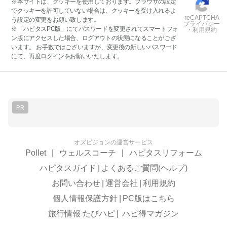
※本サイトは、クッキーを使用しております。ブラウザの設定
でクッキーを許可していない場合は、クッキーを受け入れるよ
reCAPTCHA
う設定の変更をお願い致します。
プライバシー
※「ハピタスPC版」にてパスワードを変更されてスマートフォ
・利用規約
ン版にアクセスした場合、ログアウトの状態になることがござ
います。 お手数ではございますが、変更後の新しいパスワード
にて、再度ログインをお願いいたします。
PR
オズビジョンの運営サービス
Pollet
|
ウェルスコーチ
|
ハピタスリフォーム
ハピタスガイド
|
よくあるご質問(ヘルプ)
お問い合わせ
|
運営会社
|
利用規約
個人情報保護方針
|
PC版はこちら
旅行情報 たびハピ
|
ハピ得マガジン