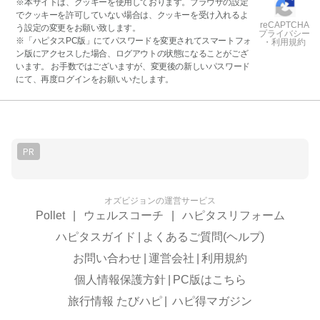
※本サイトは、クッキーを使用しております。ブラウザの設定
でクッキーを許可していない場合は、クッキーを受け入れるよ
reCAPTCHA
う設定の変更をお願い致します。
プライバシー
※「ハピタスPC版」にてパスワードを変更されてスマートフォ
・利用規約
ン版にアクセスした場合、ログアウトの状態になることがござ
います。 お手数ではございますが、変更後の新しいパスワード
にて、再度ログインをお願いいたします。
PR
オズビジョンの運営サービス
Pollet
|
ウェルスコーチ
|
ハピタスリフォーム
ハピタスガイド
|
よくあるご質問(ヘルプ)
お問い合わせ
|
運営会社
|
利用規約
個人情報保護方針
|
PC版はこちら
旅行情報 たびハピ
|
ハピ得マガジン