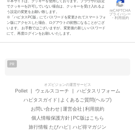
※本サイトは、クッキーを使用しております。ブラウザの設定
でクッキーを許可していない場合は、クッキーを受け入れるよ
reCAPTCHA
う設定の変更をお願い致します。
プライバシー
※「ハピタスPC版」にてパスワードを変更されてスマートフォ
・利用規約
ン版にアクセスした場合、ログアウトの状態になることがござ
います。 お手数ではございますが、変更後の新しいパスワード
にて、再度ログインをお願いいたします。
PR
オズビジョンの運営サービス
Pollet
|
ウェルスコーチ
|
ハピタスリフォーム
ハピタスガイド
|
よくあるご質問(ヘルプ)
お問い合わせ
|
運営会社
|
利用規約
個人情報保護方針
|
PC版はこちら
旅行情報 たびハピ
|
ハピ得マガジン