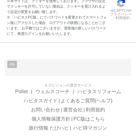
※本サイトは、クッキーを使用しております。ブラウザの設定
でクッキーを許可していない場合は、クッキーを受け入れるよ
reCAPTCHA
う設定の変更をお願い致します。
プライバシー
※「ハピタスPC版」にてパスワードを変更されてスマートフォ
・利用規約
ン版にアクセスした場合、ログアウトの状態になることがござ
います。 お手数ではございますが、変更後の新しいパスワード
にて、再度ログインをお願いいたします。
PR
オズビジョンの運営サービス
Pollet
|
ウェルスコーチ
|
ハピタスリフォーム
ハピタスガイド
|
よくあるご質問(ヘルプ)
お問い合わせ
|
運営会社
|
利用規約
個人情報保護方針
|
PC版はこちら
旅行情報 たびハピ
|
ハピ得マガジン