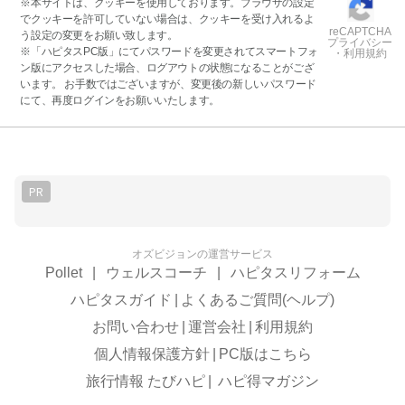
※本サイトは、クッキーを使用しております。ブラウザの設定
でクッキーを許可していない場合は、クッキーを受け入れるよ
reCAPTCHA
う設定の変更をお願い致します。
プライバシー
※「ハピタスPC版」にてパスワードを変更されてスマートフォ
・利用規約
ン版にアクセスした場合、ログアウトの状態になることがござ
います。 お手数ではございますが、変更後の新しいパスワード
にて、再度ログインをお願いいたします。
PR
オズビジョンの運営サービス
Pollet
|
ウェルスコーチ
|
ハピタスリフォーム
ハピタスガイド
|
よくあるご質問(ヘルプ)
お問い合わせ
|
運営会社
|
利用規約
個人情報保護方針
|
PC版はこちら
旅行情報 たびハピ
|
ハピ得マガジン