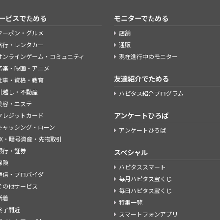
ービスでためる
モニターでためる
クーポン・グルメ
店舗
旅行・レンタカー
通販
オンラインゲーム・コミュニティ
現在進行中のモニター
音楽・映画・アニメ
友達紹介でためる
仕事・資格・教育
引越し・不動産
ハピタス紹介プログラム
美容・エステ
アンケートひろば
クレジットカード
キャッシング・ローン
アンケートひろば
FX・暗号資産・先物取引
銀行・証券
スペシャル
保険
ハピタススマート
通信・プロバイダ
毎月ハピタス宝くじ
その他サービス
毎日ハピタス宝くじ
新着
特集一覧
終了間近
スマートフォンアプリ