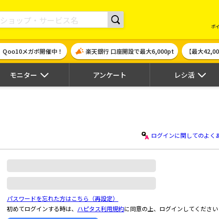
現金やギフト券に交換できるポイントサイト | ハピタス
ポ
！Qoo10メガポ開催中！
楽天銀行 口座開設で最大6,000pt
【最大42,
モニター
アンケート
レシ活
ログインに関してのよく
パスワードを忘れた方はこちら（再設定）
初めてログインする時は、
ハピタス利用規約
に同意の上、ログインしてください