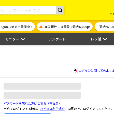
現金やギフト券に交換できるポイントサイト | ハピタス
ポ
！Qoo10メガポ開催中！
楽天銀行 口座開設で最大6,000pt
【最大42,
モニター
アンケート
レシ活
ログインに関してのよく
パスワードを忘れた方はこちら（再設定）
初めてログインする時は、
ハピタス利用規約
に同意の上、ログインしてください