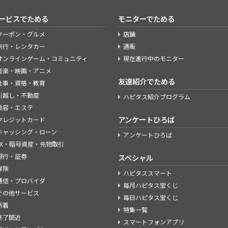
ービスでためる
モニターでためる
クーポン・グルメ
店舗
旅行・レンタカー
通販
オンラインゲーム・コミュニティ
現在進行中のモニター
音楽・映画・アニメ
友達紹介でためる
仕事・資格・教育
引越し・不動産
ハピタス紹介プログラム
美容・エステ
アンケートひろば
クレジットカード
キャッシング・ローン
アンケートひろば
FX・暗号資産・先物取引
銀行・証券
スペシャル
保険
ハピタススマート
通信・プロバイダ
毎月ハピタス宝くじ
その他サービス
毎日ハピタス宝くじ
新着
特集一覧
終了間近
スマートフォンアプリ