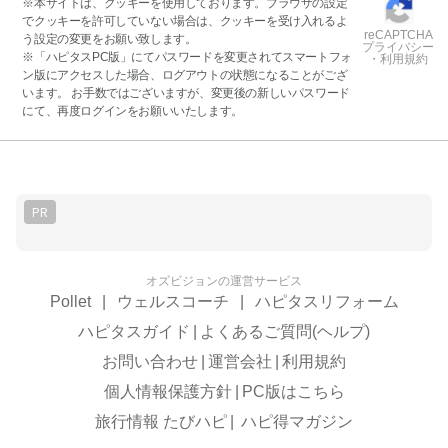
※本サイトは、クッキーを使用しております。ブラウザの設定
でクッキーを許可していない場合は、クッキーを受け入れるよ
reCAPTCHA
う設定の変更をお願い致します。
プライバシー
※「ハピタスPC版」にてパスワードを変更されてスマートフォ
・利用規約
ン版にアクセスした場合、ログアウトの状態になることがござ
います。 お手数ではございますが、変更後の新しいパスワード
にて、再度ログインをお願いいたします。
PR
オズビジョンの運営サービス
Pollet
|
ウェルスコーチ
|
ハピタスリフォーム
ハピタスガイド
|
よくあるご質問(ヘルプ)
お問い合わせ
|
運営会社
|
利用規約
個人情報保護方針
|
PC版はこちら
旅行情報 たびハピ
|
ハピ得マガジン