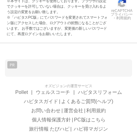
※本サイトは、クッキーを使用しております。ブラウザの設定
でクッキーを許可していない場合は、クッキーを受け入れるよ
reCAPTCHA
う設定の変更をお願い致します。
プライバシー
※「ハピタスPC版」にてパスワードを変更されてスマートフォ
・利用規約
ン版にアクセスした場合、ログアウトの状態になることがござ
います。 お手数ではございますが、変更後の新しいパスワード
にて、再度ログインをお願いいたします。
PR
オズビジョンの運営サービス
Pollet
|
ウェルスコーチ
|
ハピタスリフォーム
ハピタスガイド
|
よくあるご質問(ヘルプ)
お問い合わせ
|
運営会社
|
利用規約
個人情報保護方針
|
PC版はこちら
旅行情報 たびハピ
|
ハピ得マガジン