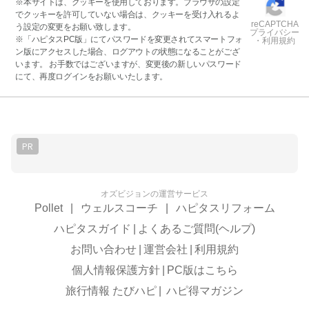
※本サイトは、クッキーを使用しております。ブラウザの設定
でクッキーを許可していない場合は、クッキーを受け入れるよ
reCAPTCHA
う設定の変更をお願い致します。
プライバシー
※「ハピタスPC版」にてパスワードを変更されてスマートフォ
・利用規約
ン版にアクセスした場合、ログアウトの状態になることがござ
います。 お手数ではございますが、変更後の新しいパスワード
にて、再度ログインをお願いいたします。
PR
オズビジョンの運営サービス
Pollet
|
ウェルスコーチ
|
ハピタスリフォーム
ハピタスガイド
|
よくあるご質問(ヘルプ)
お問い合わせ
|
運営会社
|
利用規約
個人情報保護方針
|
PC版はこちら
旅行情報 たびハピ
|
ハピ得マガジン