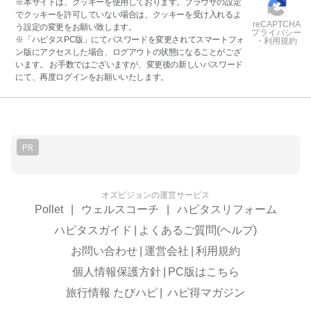
※本サイトは、クッキーを使用しております。ブラウザの設定
でクッキーを許可していない場合は、クッキーを受け入れるよ
reCAPTCHA
う設定の変更をお願い致します。
プライバシー
※「ハピタスPC版」にてパスワードを変更されてスマートフォ
・利用規約
ン版にアクセスした場合、ログアウトの状態になることがござ
います。 お手数ではございますが、変更後の新しいパスワード
にて、再度ログインをお願いいたします。
PR
オズビジョンの運営サービス
Pollet
|
ウェルスコーチ
|
ハピタスリフォーム
ハピタスガイド
|
よくあるご質問(ヘルプ)
お問い合わせ
|
運営会社
|
利用規約
個人情報保護方針
|
PC版はこちら
旅行情報 たびハピ
|
ハピ得マガジン