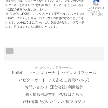
※本サイトは、クッキーを使用しております。ブラウザの設定
でクッキーを許可していない場合は、クッキーを受け入れるよ
reCAPTCHA
う設定の変更をお願い致します。
プライバシー
※「ハピタスPC版」にてパスワードを変更されてスマートフォ
・利用規約
ン版にアクセスした場合、ログアウトの状態になることがござ
います。 お手数ではございますが、変更後の新しいパスワード
にて、再度ログインをお願いいたします。
PR
オズビジョンの運営サービス
Pollet
|
ウェルスコーチ
|
ハピタスリフォーム
ハピタスガイド
|
よくあるご質問(ヘルプ)
お問い合わせ
|
運営会社
|
利用規約
個人情報保護方針
|
PC版はこちら
旅行情報 たびハピ
|
ハピ得マガジン