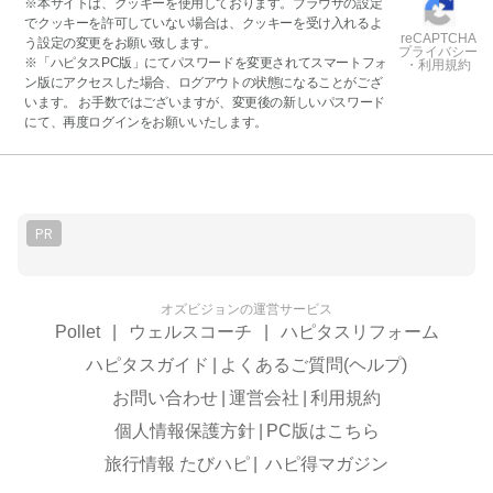
※本サイトは、クッキーを使用しております。ブラウザの設定
でクッキーを許可していない場合は、クッキーを受け入れるよ
reCAPTCHA
う設定の変更をお願い致します。
プライバシー
※「ハピタスPC版」にてパスワードを変更されてスマートフォ
・利用規約
ン版にアクセスした場合、ログアウトの状態になることがござ
います。 お手数ではございますが、変更後の新しいパスワード
にて、再度ログインをお願いいたします。
PR
オズビジョンの運営サービス
Pollet
|
ウェルスコーチ
|
ハピタスリフォーム
ハピタスガイド
|
よくあるご質問(ヘルプ)
お問い合わせ
|
運営会社
|
利用規約
個人情報保護方針
|
PC版はこちら
旅行情報 たびハピ
|
ハピ得マガジン