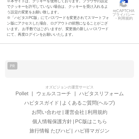
※本サイトは、クッキーを使用しております。ブラウザの設定
でクッキーを許可していない場合は、クッキーを受け入れるよ
reCAPTCHA
う設定の変更をお願い致します。
プライバシー
※「ハピタスPC版」にてパスワードを変更されてスマートフォ
・利用規約
ン版にアクセスした場合、ログアウトの状態になることがござ
います。 お手数ではございますが、変更後の新しいパスワード
にて、再度ログインをお願いいたします。
PR
オズビジョンの運営サービス
Pollet
|
ウェルスコーチ
|
ハピタスリフォーム
ハピタスガイド
|
よくあるご質問(ヘルプ)
お問い合わせ
|
運営会社
|
利用規約
個人情報保護方針
|
PC版はこちら
旅行情報 たびハピ
|
ハピ得マガジン