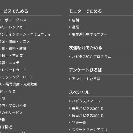
ービスでためる
モニターでためる
クーポン・グルメ
店舗
旅行・レンタカー
通販
オンラインゲーム・コミュニティ
現在進行中のモニター
音楽・映画・アニメ
友達紹介でためる
仕事・資格・教育
引越し・不動産
ハピタス紹介プログラム
美容・エステ
アンケートひろば
クレジットカード
キャッシング・ローン
アンケートひろば
FX・暗号資産・先物取引
銀行・証券
スペシャル
保険
ハピタススマート
通信・プロバイダ
毎月ハピタス宝くじ
その他サービス
毎日ハピタス宝くじ
新着
特集一覧
終了間近
スマートフォンアプリ