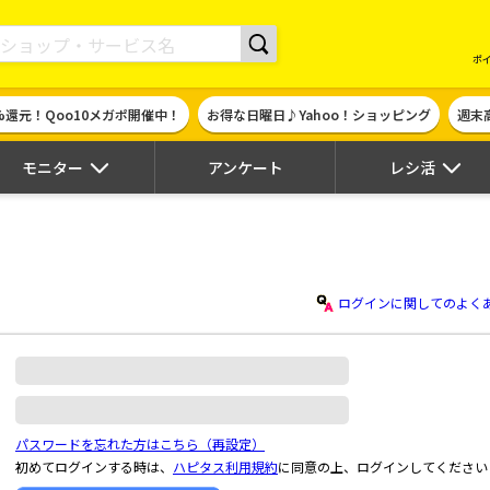
現金やギフト券に交換できるポイントサイト | ハピタス
ポ
%還元！Qoo10メガポ開催中！
お得な日曜日♪Yahoo！ショッピング
週末
モニター
アンケート
レシ活
ログインに関してのよく
パスワードを忘れた方はこちら（再設定）
初めてログインする時は、
ハピタス利用規約
に同意の上、ログインしてください