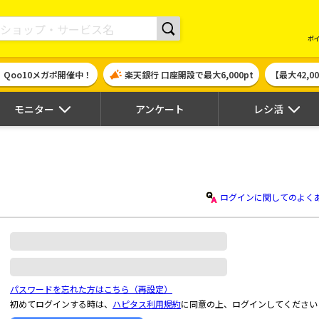
現金やギフト券に交換できるポイントサイト | ハピタス
ポ
！Qoo10メガポ開催中！
楽天銀行 口座開設で最大6,000pt
【最大42,
モニター
アンケート
レシ活
ログインに関してのよく
パスワードを忘れた方はこちら（再設定）
初めてログインする時は、
ハピタス利用規約
に同意の上、ログインしてください