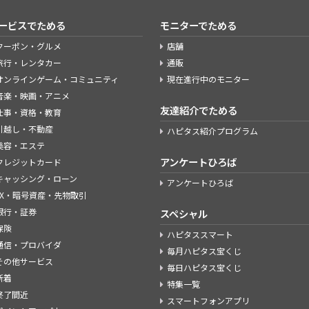
ービスでためる
モニターでためる
クーポン・グルメ
店舗
旅行・レンタカー
通販
オンラインゲーム・コミュニティ
現在進行中のモニター
音楽・映画・アニメ
友達紹介でためる
仕事・資格・教育
引越し・不動産
ハピタス紹介プログラム
美容・エステ
アンケートひろば
クレジットカード
キャッシング・ローン
アンケートひろば
FX・暗号資産・先物取引
銀行・証券
スペシャル
保険
ハピタススマート
通信・プロバイダ
毎月ハピタス宝くじ
その他サービス
毎日ハピタス宝くじ
新着
特集一覧
終了間近
スマートフォンアプリ