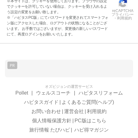
※本サイトは、クッキーを使用しております。ブラウザの設定
でクッキーを許可していない場合は、クッキーを受け入れるよ
reCAPTCHA
う設定の変更をお願い致します。
プライバシー
※「ハピタスPC版」にてパスワードを変更されてスマートフォ
・利用規約
ン版にアクセスした場合、ログアウトの状態になることがござ
います。 お手数ではございますが、変更後の新しいパスワード
にて、再度ログインをお願いいたします。
PR
オズビジョンの運営サービス
Pollet
|
ウェルスコーチ
|
ハピタスリフォーム
ハピタスガイド
|
よくあるご質問(ヘルプ)
お問い合わせ
|
運営会社
|
利用規約
個人情報保護方針
|
PC版はこちら
旅行情報 たびハピ
|
ハピ得マガジン