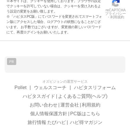
※本サイトは、クッキーを使用しております。ブラウザの設定
でクッキーを許可していない場合は、クッキーを受け入れるよ
reCAPTCHA
う設定の変更をお願い致します。
プライバシー
※「ハピタスPC版」にてパスワードを変更されてスマートフォ
・利用規約
ン版にアクセスした場合、ログアウトの状態になることがござ
います。 お手数ではございますが、変更後の新しいパスワード
にて、再度ログインをお願いいたします。
PR
オズビジョンの運営サービス
Pollet
|
ウェルスコーチ
|
ハピタスリフォーム
ハピタスガイド
|
よくあるご質問(ヘルプ)
お問い合わせ
|
運営会社
|
利用規約
個人情報保護方針
|
PC版はこちら
旅行情報 たびハピ
|
ハピ得マガジン