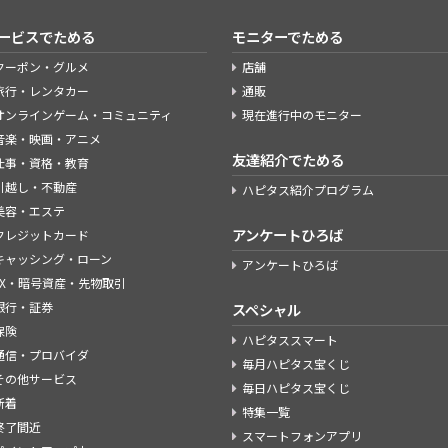
ービスでためる
モニターでためる
クーポン・グルメ
店舗
旅行・レンタカー
通販
オンラインゲーム・コミュニティ
現在進行中のモニター
音楽・映画・アニメ
友達紹介でためる
仕事・資格・教育
引越し・不動産
ハピタス紹介プログラム
美容・エステ
アンケートひろば
クレジットカード
キャッシング・ローン
アンケートひろば
FX・暗号資産・先物取引
銀行・証券
スペシャル
保険
ハピタススマート
通信・プロバイダ
毎月ハピタス宝くじ
その他サービス
毎日ハピタス宝くじ
新着
特集一覧
終了間近
スマートフォンアプリ