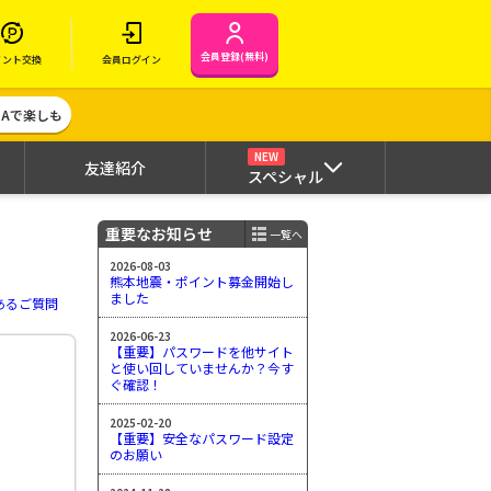
会員登録(無料)
イント交換
会員ログイン
MAで楽しも
NEW
友達紹介
スペシャル
重要なお知らせ
一覧へ
2026-08-03
熊本地震・ポイント募金開始し
ました
あるご質問
2026-06-23
【重要】パスワードを他サイト
と使い回していませんか？今す
ぐ確認！
2025-02-20
【重要】安全なパスワード設定
のお願い