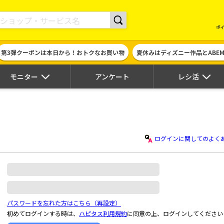
現金やギフト券に交換できるポイントサイト | ハピタス
ポ
第3弾クーポンは本日から！おトクなお買い物
夏休みはディズニー作品とABE
モニター
アンケート
レシ活
ログインに関してのよく
パスワードを忘れた方はこちら（再設定）
初めてログインする時は、
ハピタス利用規約
に同意の上、ログインしてください