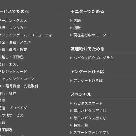
ービスでためる
モニターでためる
クーポン・グルメ
店舗
旅行・レンタカー
通販
オンラインゲーム・コミュニティ
現在進行中のモニター
音楽・映画・アニメ
友達紹介でためる
仕事・資格・教育
引越し・不動産
ハピタス紹介プログラム
美容・エステ
アンケートひろば
クレジットカード
キャッシング・ローン
アンケートひろば
FX・暗号資産・先物取引
銀行・証券
スペシャル
保険
ハピタススマート
通信・プロバイダ
毎月ハピタス宝くじ
その他サービス
毎日ハピタス宝くじ
新着
特集一覧
終了間近
スマートフォンアプリ