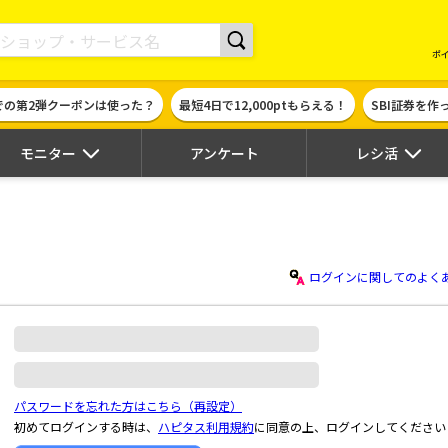
現金やギフト券に交換できるポイントサイト | ハピタス
ポ
での第2弾クーポンは使った？
最短4日で12,000ptもらえる！
SBI証券を
モニター
アンケート
レシ活
ログインに関してのよく
パスワードを忘れた方はこちら（再設定）
初めてログインする時は、
ハピタス利用規約
に同意の上、ログインしてください